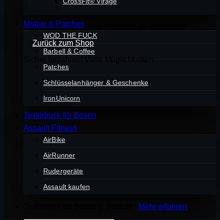
CrossFit® Virage
Motive & Patches
Es befinden sich keine Produkte im Warenkorb.
WOD THE FUCK
Zurück zum Shop
Barbell & Coffee
Sicher bezahlen! Viele Möglichkeiten:
Patches
Schlüsselanhänger & Geschenke
IronUnicorn
Textildruck für Boxen
Assault Fitness
AirBike
AirRunner
Rudergeräte
Assault kaufen
Textildruck für Boxen & Studios ·
Mehr erfahren