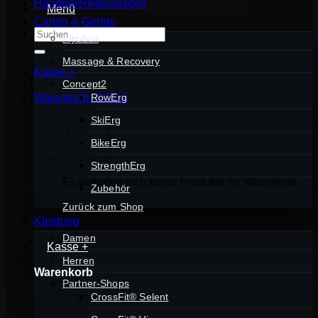
Handgelenkbandagen
Menü
Cardio & Geräte
Suchen
Plyobox
nach:
Massage & Recovery
Kasse
+
Concept2
Warenkorb /
RowErg
0,00
€
SkiErg
BikeErg
StrengthErg
Es befinden sich keine Produkte im Warenkorb.
Zubehör
Zurück zum Shop
Kleidung
Damen
Kasse
+
Herren
Warenkorb
Partner-Shops
CrossFit® Selent