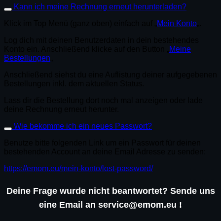
Kann ich meine Rechnung erneut herunterladen?
Klick im Top Menü (ganz oben) einfach auf „
Mein Konto
„.
Log dich mit deinen Benutzerdaten in dein bestehendes
Konto ein. Anschließend klicke auf den Button „
Meine
Bestellungen
„
Anschließend siehst du eine Auflistung deiner aufgegebenen
Bestellungen inkl. dem aktuellen Status.
Lass dir die Bestellung dort noch mal anzeigen oder lade
deine Rechnung erneut herunter.
Wie bekomme ich ein neues Passwort?
Benutze bitte folgenden Link um ein Passwort für deinen
bestehenden Account an deine Email Adresse zu senden:
https://emom.eu/mein-konto/lost-password/
Deine Frage wurde nicht beantwortet? Sende uns
eine Email an service@emom.eu !