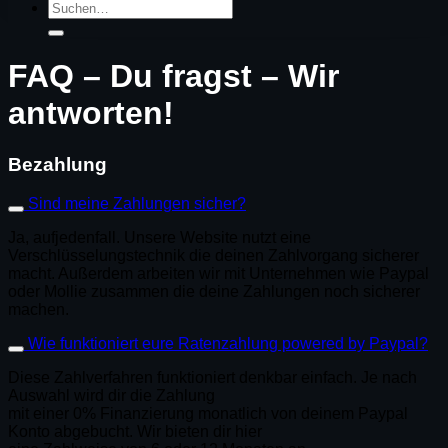
Suchen
nach:
FAQ – Du fragst – Wir
antworten!
Bezahlung
Sind meine Zahlungen sicher?
Ja, aufjedenfall. Unsere Website nutzt eine
Verschlüsselungstechnik die deinen Zahlvorgang sicherer
macht. Außerdem arbeiten wir mit Unternehmen wie Paypal
oder Mollie zusammen die deine Zahlungen noch sicherer
machen.
Wie funktioniert eure Ratenzahlung powered by Paypal?
Diese Zahlverfahren funktioniert denkbar einfach. Je nach
Auswahl wird dir die Zahlung
mit einer 0% Finanzierung monatlich von deinem Paypal
Konto abgebucht. Wir bieten dir hier