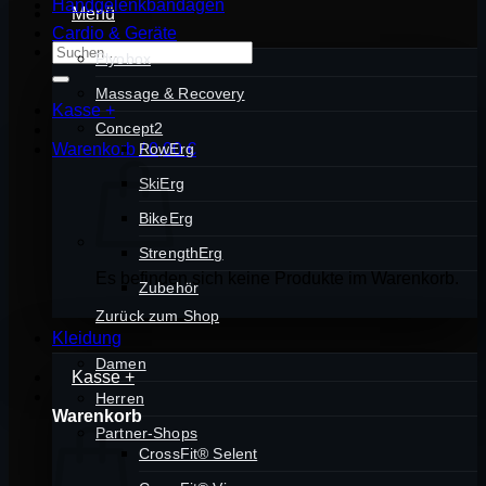
Handgelenkbandagen
Menü
Cardio & Geräte
Suchen
Plyobox
nach:
Massage & Recovery
Kasse
+
Concept2
Warenkorb /
RowErg
0,00
€
SkiErg
BikeErg
StrengthErg
Es befinden sich keine Produkte im Warenkorb.
Zubehör
Zurück zum Shop
Kleidung
Damen
Kasse
+
Herren
Warenkorb
Partner-Shops
CrossFit® Selent