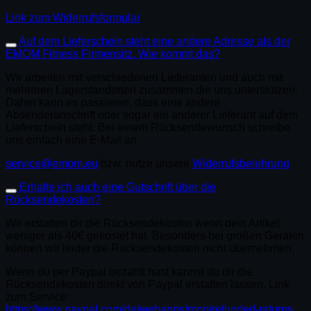
Link zum Widerrufsformular
Auf dem Lieferschein steht eine andere Adresse als der
EMOM Fitness Firmensitz. Wie kommt das?
Wir arbeiten mit verschiedenen Lieferanten und auch mit
mehreren Lagerstandorten zusammen die uns unterstützen.
Daher kann es passieren, dass eine andere
Absenderanschrift oder sogar ein anderer Lieferant auf dem
Lieferschein steht. Bei einem Rücksendewunsch schreibe
uns einfach eine E-Mail an
service@emom.eu
bzw. nutze unsere
Widerrufsbelehrung
Erhalte ich auch eine Gutschrift über die
Rücksendekosten?
Wir erstatten dir die Rücksendekosten wenn dein Artikel
weniger als 40€ gekostet hat. Besonders bei großen Geräten
können wir leider die Rücksendekosten nicht übernehmen.
Wenn du per Paypal bezahlt hast kannst du dir die
Rücksendekosten direkt von Paypal erstatten lassen. Link
zum Service:
https://www.paypal.com/de/webapps/mpp/refunded-returns