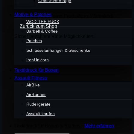
CrossFit® Virage
Motive & Patches
Es befinden sich keine Produkte im Warenkorb.
WOD THE FUCK
Zurück zum Shop
Barbell & Coffee
Sicher bezahlen! Viele Möglichkeiten:
Patches
Schlüsselanhänger & Geschenke
IronUnicorn
Textildruck für Boxen
Assault Fitness
AirBike
AirRunner
Rudergeräte
Assault kaufen
Textildruck für Boxen & Studios ·
Mehr erfahren