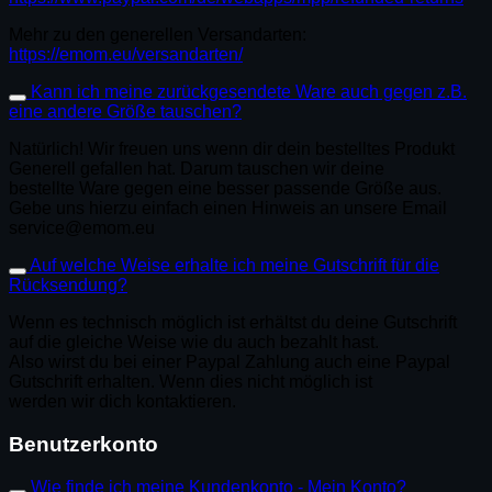
Mehr zu den generellen Versandarten:
https://emom.eu/versandarten/
Kann ich meine zurückgesendete Ware auch gegen z.B.
eine andere Größe tauschen?
Natürlich! Wir freuen uns wenn dir dein bestelltes Produkt
Generell gefallen hat. Darum tauschen wir deine
bestellte Ware gegen eine besser passende Größe aus.
Gebe uns hierzu einfach einen Hinweis an unsere Email
service@emom.eu
Auf welche Weise erhalte ich meine Gutschrift für die
Rücksendung?
Wenn es technisch möglich ist erhältst du deine Gutschrift
auf die gleiche Weise wie du auch bezahlt hast.
Also wirst du bei einer Paypal Zahlung auch eine Paypal
Gutschrift erhalten. Wenn dies nicht möglich ist
werden wir dich kontaktieren.
Benutzerkonto
Wie finde ich meine Kundenkonto - Mein Konto?