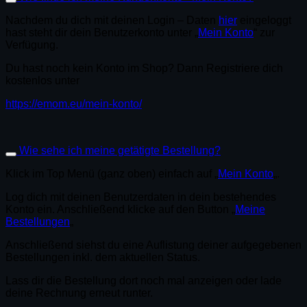
Nachdem du dich mit deinen Login – Daten
hier
eingeloggt
hast steht dir dein Benutzerkonto unter „
Mein Konto
“ zur
Verfügung.
Du hast noch kein Konto im Shop? Dann Registriere dich
kostenlos unter
https://emom.eu/mein-konto/
Wie sehe ich meine getätigte Bestellung?
Klick im Top Menü (ganz oben) einfach auf „
Mein Konto
„.
Log dich mit deinen Benutzerdaten in dein bestehendes
Konto ein. Anschließend klicke auf den Button „
Meine
Bestellungen
„
Anschließend siehst du eine Auflistung deiner aufgegebenen
Bestellungen inkl. dem aktuellen Status.
Lass dir die Bestellung dort noch mal anzeigen oder lade
deine Rechnung erneut runter.