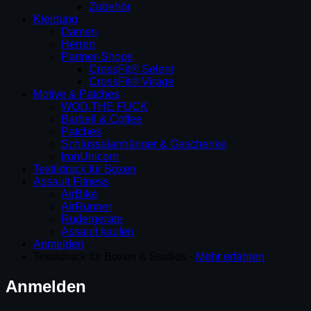
Zubehör
Kleidung
Damen
Herren
Partner-Shops
CrossFit® Selent
CrossFit® Virage
Motive & Patches
WOD THE FUCK
Barbell & Coffee
Patches
Schlüsselanhänger & Geschenke
IronUnicorn
Textildruck für Boxen
Assault Fitness
AirBike
AirRunner
Rudergeräte
Assault kaufen
Anmelden
Textildruck für Boxen & Studios ·
Mehr erfahren
Anmelden