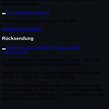
Speditionen kommen.
Was kostet der Versand?
Hierzu lese bitte mehr auf unserer Info Seite
Versand und Lieferung
Rücksendung
Kann ich meine bestellten Produkte wieder
zurücksenden?
Ja, schicke die Artikel innerhalb von 14 Tagen, bitte in der
Originalverpackung, wieder an den Absender.
Sobald wir den Artikel wieder erhalten und geprüft haben
erhältst du eine E-Mail und eine Gutschrift.
Wenn die zurückgesendeten Artikel allerdings nicht mehr
Neu sind, können wir den Artikel nicht mehr zurücknehmen.
Daher versuche den Artikel den nicht zu verschmutzen oder
gebrauchspuren zu hinterlassen.