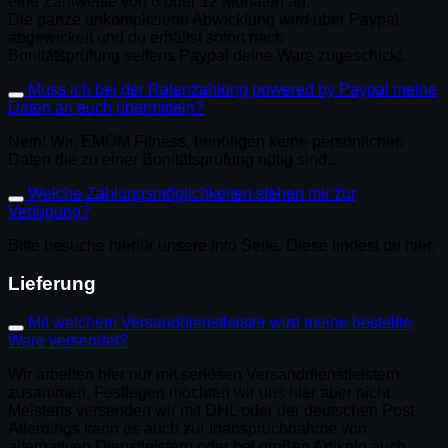
eine Zahlweise von 6 oder 12 Monaten an.
Die ganze unkomplizierte Abwicklung wird über Paypal
abgewickelt und du erhältst sofort nach
Bonitätsprüfung seitens Paypal deine Ware zugeschickt.
Muss ich bei der Ratenzahlung powered by Paypal meine
Daten an euch übermitteln?
Nein! Wir, EMOM Fitness, benötigen keine persönlichen
Daten die zu einer Bonitätsprüfung nötig sind..
Welche Zahlungsmöglichkeiten stehen mir zur
Verfügung?
Bitte besuche hierfür unsere Info Seite. Diese findest du hier.
Lieferung
Mit welchem Versanddienstleister wird meine bestellte
Ware versendet?
Wir arbeiten hier nur mit seriösen Versanddienstleistern
zusammen. Festlegen möchten wir uns hier aber nicht.
Meistens versenden wir mit DHL oder der deutschen Post.
Allerdings kann es auch zur Inanspruchnahme von
alternativen Dienstleistern oder bei großen Artikeln auch