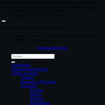
Deine Textilien werden mit mit <3 verpackt im Siegerland
bedruckt und ohne Verpackungsmüll (Füllmaterial) verpackt.
EMOM Fitness® steht in keiner Verbindung mit CrossFit®,
Inc. | Copyright 2026© EMOM Fitness®
Alle Preise inkl. der gesetzlichen MwSt.
Die durchgestrichenen Preise entsprechen dem bisherigen
Preis in diesem Online-Shop.
Vertrag widerrufen
Suchen
nach:
Springseile
Handgelenkbandagen
Cardio & Geräte
Plyobox
Massage & Recovery
Concept2
RowErg
SkiErg
BikeErg
StrengthErg