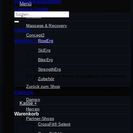
Handgelenkbandagen
Menü
Cardio & Geräte
Suchen
Plyobox
nach:
Massage & Recovery
Kasse
+
Concept2
Warenkorb /
RowErg
0,00
€
SkiErg
BikeErg
StrengthErg
Es befinden sich keine Produkte im Warenkorb.
Zubehör
Zurück zum Shop
Kleidung
Damen
Kasse
+
Herren
Warenkorb
Partner-Shops
CrossFit® Selent