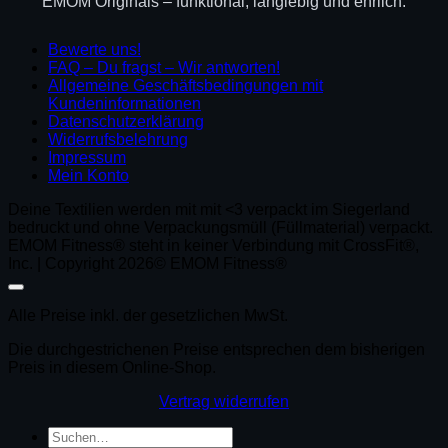
EMOM Originals – funktional, langlebig und ehrlich.
Bewerte uns!
FAQ – Du fragst – Wir antworten!
Allgemeine Geschäftsbedingungen mit
Kundeninformationen
Datenschutzerklärung
Widerrufsbelehrung
Impressum
Mein Konto
Deine Textilien werden mit mit <3 verpackt im Siegerland
bedruckt und ohne Verpackungsmüll (Füllmaterial) verpackt.
EMOM Fitness® steht in keiner Verbindung mit CrossFit®,
Inc. | Copyright 2026© EMOM Fitness®
Alle Preise inkl. der gesetzlichen MwSt.
Die durchgestrichenen Preise entsprechen dem bisherigen
Preis in diesem Online-Shop.
Vertrag widerrufen
Suchen