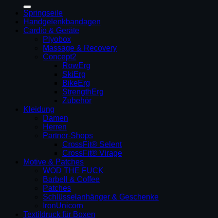
nach:
Springseile
Handgelenkbandagen
Cardio & Geräte
Plyobox
Massage & Recovery
Concept2
RowErg
SkiErg
BikeErg
StrengthErg
Zubehör
Kleidung
Damen
Herren
Partner-Shops
CrossFit® Selent
CrossFit® Virage
Motive & Patches
WOD THE FUCK
Barbell & Coffee
Patches
Schlüsselanhänger & Geschenke
IronUnicorn
Textildruck für Boxen