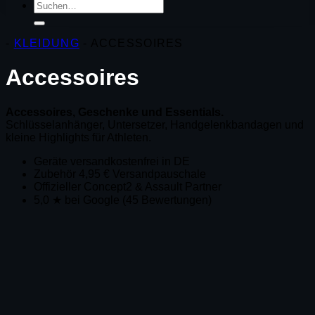
Suchen
nach:
-
KLEIDUNG
-
ACCESSOIRES
Accessoires
Accessoires, Geschenke und Essentials.
Schlüsselanhänger, Untersetzer, Handgelenkbandagen und
kleine Highlights für Athleten.
Geräte versandkostenfrei in DE
Zubehör 4,95 € Versandpauschale
Offizieller Concept2 & Assault Partner
5,0 ★ bei Google (45 Bewertungen)