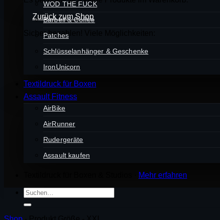
WOD THE FUCK
Zurück zum Shop
Barbell & Coffee
Sicher bezahlen! Viele Möglichkeiten:
Patches
Schlüsselanhänger & Geschenke
IronUnicorn
Textildruck für Boxen
Assault Fitness
AirBike
AirRunner
Rudergeräte
Assault kaufen
Textildruck für Boxen & Studios ·
Mehr erfahren
Suchen
nach:
Shop
-
Produkt Größe
-
XXL