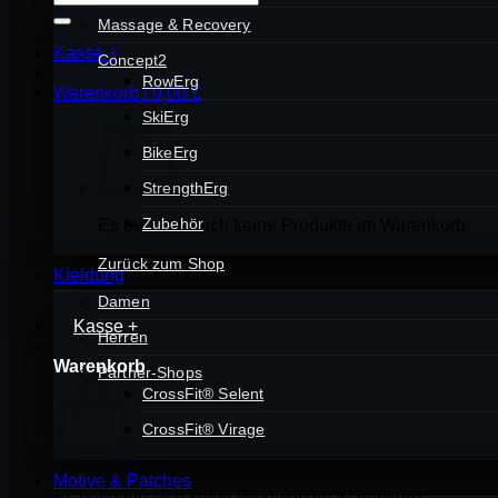
nach:
Massage & Recovery
Kasse
+
Concept2
RowErg
Warenkorb /
0,00
€
SkiErg
BikeErg
StrengthErg
Zubehör
Es befinden sich keine Produkte im Warenkorb.
Zurück zum Shop
Kleidung
Damen
Kasse
+
Herren
Warenkorb
Partner-Shops
CrossFit® Selent
CrossFit® Virage
Motive & Patches
Es befinden sich keine Produkte im Warenkorb.