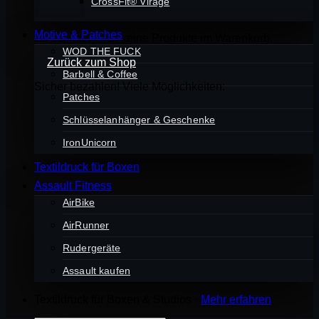
CrossFit® Virage
Motive & Patches
Es befinden sich keine Produkte im Warenkorb.
WOD THE FUCK
Zurück zum Shop
Barbell & Coffee
Sicher bezahlen! Viele Möglichkeiten:
Patches
Schlüsselanhänger & Geschenke
IronUnicorn
Textildruck für Boxen
Assault Fitness
AirBike
AirRunner
Rudergeräte
Assault kaufen
Textildruck für Boxen & Studios ·
Mehr erfahren