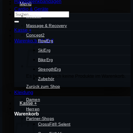
Handgelenkbandagen
Menü
Cardio & Geräte
Suchen
Plyobox
nach:
Massage & Recovery
Kasse
+
Concept2
Warenkorb /
RowErg
0,00
€
SkiErg
BikeErg
StrengthErg
Es befinden sich keine Produkte im Warenkorb.
Zubehör
Zurück zum Shop
Kleidung
Damen
Kasse
+
Herren
Warenkorb
Partner-Shops
CrossFit® Selent