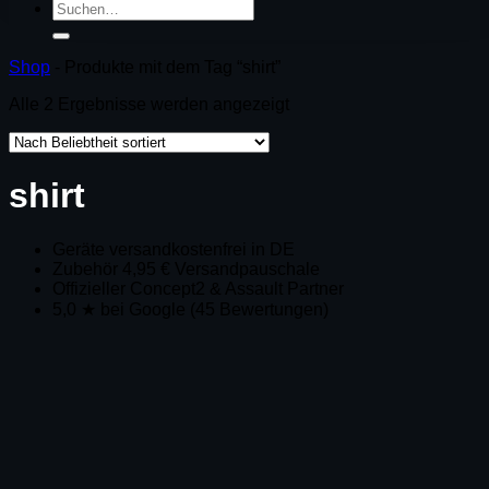
Suchen
nach:
Shop
-
Produkte mit dem Tag “shirt”
Alle 2 Ergebnisse werden angezeigt
shirt
Geräte versandkostenfrei in DE
Zubehör 4,95 € Versandpauschale
Offizieller Concept2 & Assault Partner
5,0 ★ bei Google (45 Bewertungen)