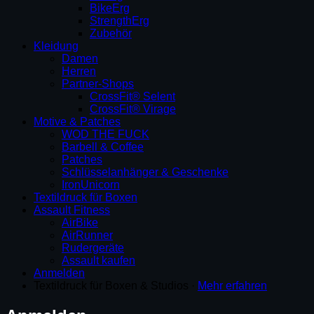
BikeErg
StrengthErg
Zubehör
Kleidung
Damen
Herren
Partner-Shops
CrossFit® Selent
CrossFit® Virage
Motive & Patches
WOD THE FUCK
Barbell & Coffee
Patches
Schlüsselanhänger & Geschenke
IronUnicorn
Textildruck für Boxen
Assault Fitness
AirBike
AirRunner
Rudergeräte
Assault kaufen
Anmelden
Textildruck für Boxen & Studios ·
Mehr erfahren