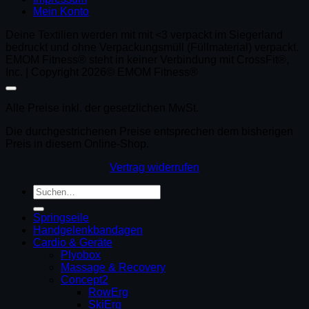
Mein Konto
Deine Textilien werden mit mit <3 verpackt im Siegerland
bedruckt und ohne Verpackungsmüll (Füllmaterial) verpackt.
EMOM Fitness® steht in keiner Verbindung mit CrossFit®,
Inc. | Copyright 2026© EMOM Fitness®
Alle Preise inkl. der gesetzlichen MwSt.
Die durchgestrichenen Preise entsprechen dem bisherigen
Preis in diesem Online-Shop.
Vertrag widerrufen
Suchen
nach:
Springseile
Handgelenkbandagen
Cardio & Geräte
Plyobox
Massage & Recovery
Concept2
RowErg
SkiErg