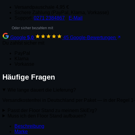
Floorstand
Menge
Versandpauschale 4,95 €
Sichere Zahlung (PayPal, Klarna, Vorkasse)
Support:
0271 2384867
·
E-Mail
Google
5,0
45 Google-Bewertungen
Du zahlst sicher mit
PayPal
Klarna
Vorkasse
Häufige Fragen
Wie lange dauert die Lieferung?
Versandkostenfrei in Deutschland per Paket — in der Regel 1
Passt der Floor Stand zu meinem SkiErg?
Muss ich den Floor Stand aufbauen?
Beschreibung
Marke