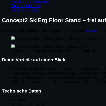
Zusätzliche Informationen
Produktsicherheit
Rezensionen (0)
Concept2 SkiErg Floor Stand – frei au
Der
Concept2 SkiErg Floor Stand
macht deinen
SkiErg
mobil
Standfuß – kompatibel mit allen Concept2 SkiErgs
Deine Vorteile auf einen Blick
Freie Aufstellung
SkiErg ohne Wandmontage nutzen – fl
Integrierte Rollen
Leicht verschiebbar, wenn du dein Set
Für alle SkiErgs
Kompatibel mit allen Concept2 SkiErg
Stabil & sicher
Robuster Stahlrahmen für sicheres Train
Technische Daten
Abmessungen
ca. 122 × 69 × 15 cm