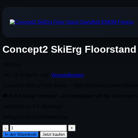
Concept2 SkiErg Floorstand
290,00
€
inkl. 19 % MwSt.
zzgl.
Versandkosten
Concept2 SkiErg Floor Stand — freie Aufstellung ohne Wandmo
🚚
Auf Anfrage lieferbar – wir bestätigen dir die Lieferzeit
Lieferzeit:
ca. 3-4 Werktage
Verfügbar bei Nachbestellung
Concept2
SkiErg
In den Warenkorb
Jetzt kaufen