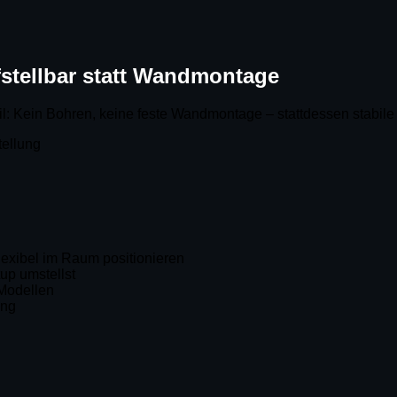
fstellbar statt Wandmontage
: Kein Bohren, keine feste Wandmontage – stattdessen stabile fr
exibel im Raum positionieren
up umstellst
-Modellen
ing