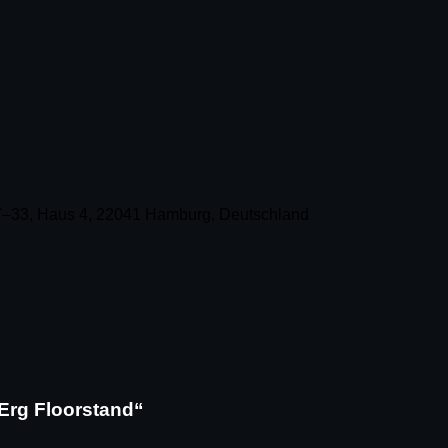
–33, Haus 4, 22041 Hamburg, Deutschland
iErg Floorstand“