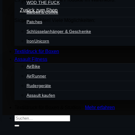
WOD THE FUCK
Zurück zum Shop
Barbell & Coffee
Sicher bezahlen! Viele Möglichkeiten:
Patches
Schlüsselanhänger & Geschenke
IronUnicorn
Textildruck für Boxen
Assault Fitness
AirBike
AirRunner
Rudergeräte
Assault kaufen
Textildruck für Boxen & Studios ·
Mehr erfahren
Suchen
nach: