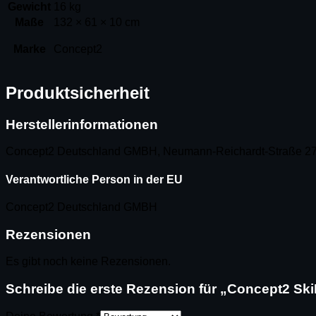
Gewicht
16 kg
Maße
132 × 61 × 10 cm
Marke
Concept2
Produktsicherheit
Herstellerinformationen
Concept2 Deutschland GMBH, Neumann-Reichardt-Straße 27
Verantwortliche Person in der EU
Concept2 Deutschland GMBH
Rezensionen
Es gibt noch keine Rezensionen.
Schreibe die erste Rezension für „Concept2 Sk