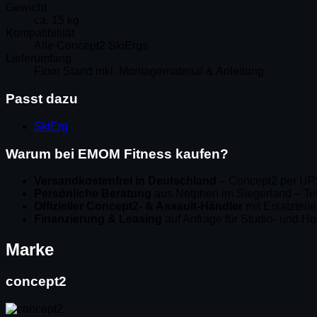
Gewicht
ca. 15 kg
Kompatibilität
Alle Concept2 SkiErgs
Lieferumfang
Floor Stand inkl. Montagematerial & Anleitung
Passt dazu
SkiErg
Warum bei EMOM Fitness kaufen?
Versandkostenfrei in Deutschland
– Concept2 per UPS
Persönliche Beratung
aus Netphen im Siegerland – Tel
Offizieller Concept2- & Assault-Händler
mit Ersatzteil
Finanzierung & Leasing
auf Anfrage für Studio- und 
Marke
concept2