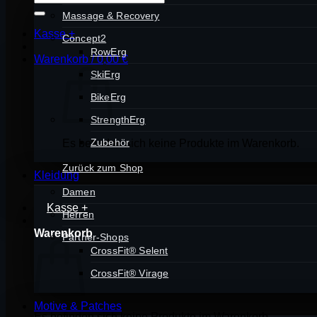
nach:
Massage & Recovery
Kasse
+
Concept2
RowErg
Warenkorb /
0,00
€
SkiErg
BikeErg
StrengthErg
Zubehör
Es befinden sich keine Produkte im Warenkorb.
Zurück zum Shop
Kleidung
Damen
Kasse
+
Herren
Warenkorb
Partner-Shops
CrossFit® Selent
CrossFit® Virage
Motive & Patches
Es befinden sich keine Produkte im Warenkorb.