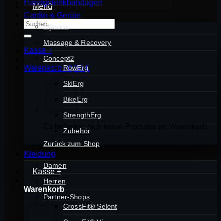
Handgelenkbandagen
Menü
Cardio & Geräte
Suchen
Plyobox
nach:
Massage & Recovery
Kasse
+
Concept2
Warenkorb /
RowErg
0,00
€
SkiErg
BikeErg
StrengthErg
Es befinden sich keine Produkte im Warenkorb.
Zubehör
Zurück zum Shop
Kleidung
Damen
Kasse
+
Herren
Warenkorb
Partner-Shops
CrossFit® Selent