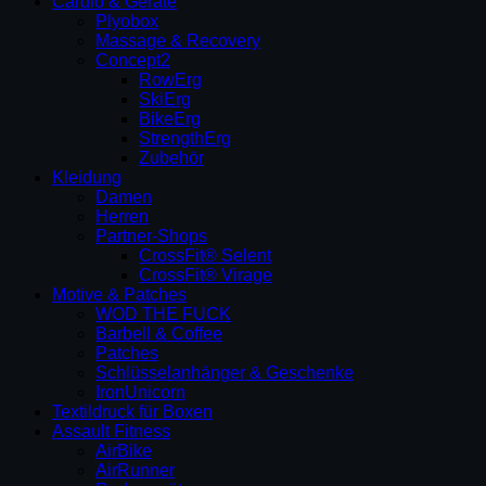
Cardio & Geräte
Plyobox
Massage & Recovery
Concept2
RowErg
SkiErg
BikeErg
StrengthErg
Zubehör
Kleidung
Damen
Herren
Partner-Shops
CrossFit® Selent
CrossFit® Virage
Motive & Patches
WOD THE FUCK
Barbell & Coffee
Patches
Schlüsselanhänger & Geschenke
IronUnicorn
Textildruck für Boxen
Assault Fitness
AirBike
AirRunner