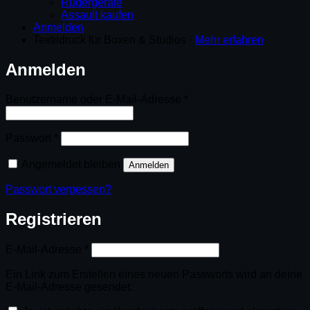
Rudergeräte
Assault kaufen
Anmelden
Textildruck für Boxen & Studios ·
Mehr erfahren
Anmelden
Erforderlich
Benutzername oder E-Mail-Adresse
*
Erforderlich
Passwort
*
Angemeldet bleiben
Anmelden
Passwort vergessen?
Registrieren
Erforderlich
E-Mail-Adresse
*
Ein Link zum Erstellen eines neuen Passworts wird an deine
E-Mail-Adresse gesendet.