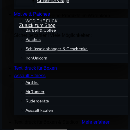
CrossFit® Virage
Motive & Patches
Es befinden sich keine Produkte im Warenkorb.
WOD THE FUCK
Zurück zum Shop
Barbell & Coffee
Sicher bezahlen! Viele Möglichkeiten:
Patches
Schlüsselanhänger & Geschenke
IronUnicorn
Textildruck für Boxen
Assault Fitness
AirBike
AirRunner
Rudergeräte
Assault kaufen
Textildruck für Boxen & Studios ·
Mehr erfahren