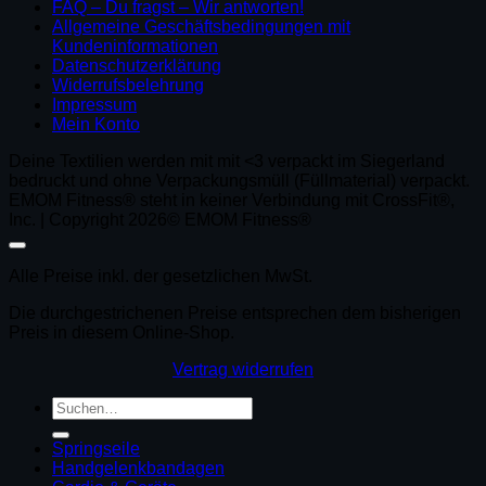
FAQ – Du fragst – Wir antworten!
Allgemeine Geschäftsbedingungen mit
Kundeninformationen
Datenschutzerklärung
Widerrufsbelehrung
Impressum
Mein Konto
Deine Textilien werden mit mit <3 verpackt im Siegerland
bedruckt und ohne Verpackungsmüll (Füllmaterial) verpackt.
EMOM Fitness® steht in keiner Verbindung mit CrossFit®,
Inc. | Copyright 2026© EMOM Fitness®
Alle Preise inkl. der gesetzlichen MwSt.
Die durchgestrichenen Preise entsprechen dem bisherigen
Preis in diesem Online-Shop.
Vertrag widerrufen
Suchen
nach:
Springseile
Handgelenkbandagen