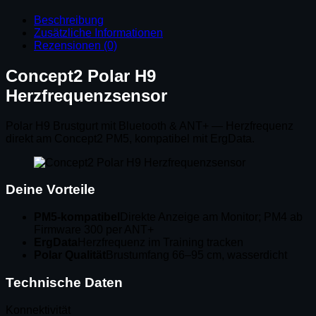
Beschreibung
Zusätzliche Informationen
Rezensionen (0)
Concept2 Polar H9
Herzfrequenzsensor
Polar H9 Brustgurt mit Bluetooth & ANT+ — Herzfrequenz
direkt am Concept2 PM5, kompatibel mit ErgData.
Deine Vorteile
PM5-kompatibel
Direkte Anzeige am Monitor; PM4 ab
Firmware 300 per ANT+
ErgData
Herzfrequenz im Training tracken
Polar Qualität
Brustumfang 66–95 cm, wasserdicht
Technische Daten
Konnektivität