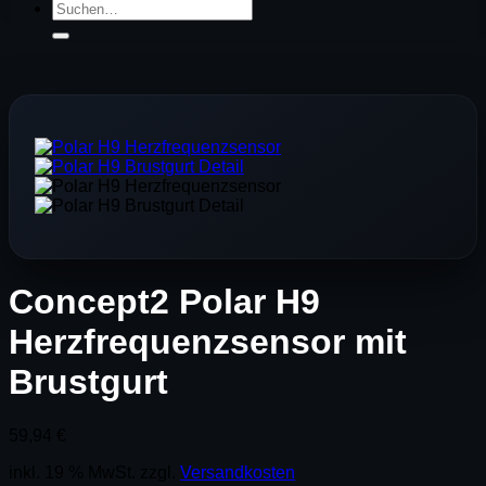
Suchen
nach:
Concept2 Polar H9
Herzfrequenzsensor mit
Brustgurt
59,94
€
inkl. 19 % MwSt.
zzgl.
Versandkosten