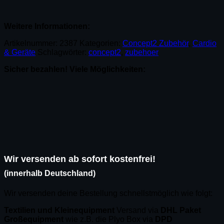
Weitere Informationen:
Artikelnummer:
2387
Kategorien:
Concept2 Zubehör
,
Cardio
& Geräte
Schlagwörter:
concept2
,
zubehoer
Sicher bezahlen! Viele Möglichkeiten:
Wir versenden ab sofort kostenfrei!
(innerhalb Deutschland)
Wir versenden deine Bestellung schnellstmöglich wie folgt:
Textilien und Kleinequipment
Versand via
DHL Paket
Großequipment
wie z.B. die Plyo Box via
DPD