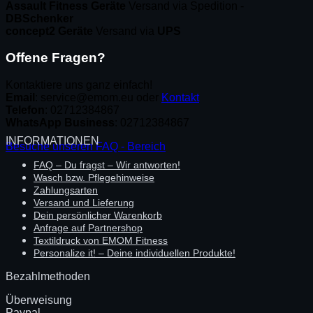
Assault Fitness Geräte
Versand via Spedition -
DBSchenker
concept2 Geräte
Versand via
UPS
Offene Fragen?
Kontaktiere uns ganz einfach!
Email
: service@emom.eu oder
Kontakt
Telefon
: 02712384867
WhatsApp Business
: 02712384867
INFORMATIONEN
Besuche unseren FAQ - Bereich
FAQ – Du fragst – Wir antworten!
Wasch bzw. Pflegehinweise
Zahlungsarten
Versand und Lieferung
Dein persönlicher Warenkorb
Anfrage auf Partnershop
Textildruck von EMOM Fitness
Personalize it! – Deine individuellen Produkte!
Bezahlmethoden
Überweisung
Paypal