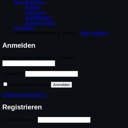
Assault Fitness
AirBike
AirRunner
Rudergeräte
Assault kaufen
Anmelden
Textildruck für Boxen & Studios ·
Mehr erfahren
Anmelden
Erforderlich
Benutzername oder E-Mail-Adresse
*
Erforderlich
Passwort
*
Angemeldet bleiben
Anmelden
Passwort vergessen?
Registrieren
Erforderlich
E-Mail-Adresse
*