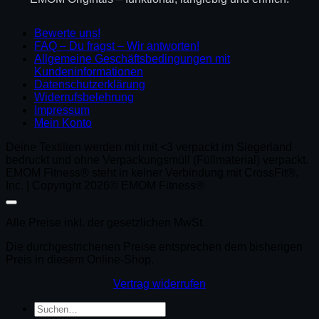
Bewerte uns!
FAQ – Du fragst – Wir antworten!
Allgemeine Geschäftsbedingungen mit
Kundeninformationen
Datenschutzerklärung
Widerrufsbelehrung
Impressum
Mein Konto
Deine Textilien werden mit mit <3 verpackt im Siegerland
bedruckt und ohne Verpackungsmüll (Füllmaterial) verpackt.
EMOM Fitness® steht in keiner Verbindung mit CrossFit®,
Inc. | Copyright 2026© EMOM Fitness®
Alle Preise inkl. der gesetzlichen MwSt.
Die durchgestrichenen Preise entsprechen dem bisherigen
Preis in diesem Online-Shop.
Vertrag widerrufen
Suchen