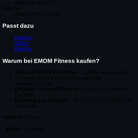
Bluetooth & ANT+
Batterie
Benutzerwechselbar
Passt dazu
RowErg
SkiErg
BikeErg
Warum bei EMOM Fitness kaufen?
Versand ab 30 € kostenfrei
– Zubehör einzeln; mit
Concept2-Gerät im Warenkorb komplett
versandkostenfrei
Offizieller Concept2 Partner
– Original-Zubehör mit
Garantie
Beratung aus Netphen
– Telefon 0271 2384867 oder
WhatsApp
Gewicht
0,15 kg
Marke
Concept2