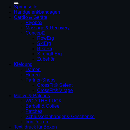
nach:
Springseile
Handgelenkbandagen
Cardio & Geräte
Plyobox
Massage & Recovery
Concept2
RowErg
SkiErg
BikeErg
StrengthErg
Zubehör
Kleidung
Damen
Herren
Partner-Shops
CrossFit® Selent
CrossFit® Virage
Motive & Patches
WOD THE FUCK
Barbell & Coffee
Patches
Schlüsselanhänger & Geschenke
IronUnicorn
Textildruck für Boxen