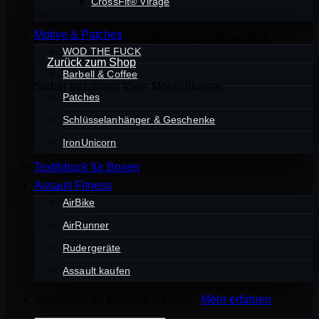
CrossFit® Virage
Motive & Patches
Es befinden sich keine Produkte im Warenkorb.
WOD THE FUCK
Zurück zum Shop
Barbell & Coffee
Sicher bezahlen! Viele Möglichkeiten:
Patches
Schlüsselanhänger & Geschenke
IronUnicorn
Textildruck für Boxen
Assault Fitness
AirBike
AirRunner
Rudergeräte
Assault kaufen
Textildruck für Boxen & Studios ·
Mehr erfahren