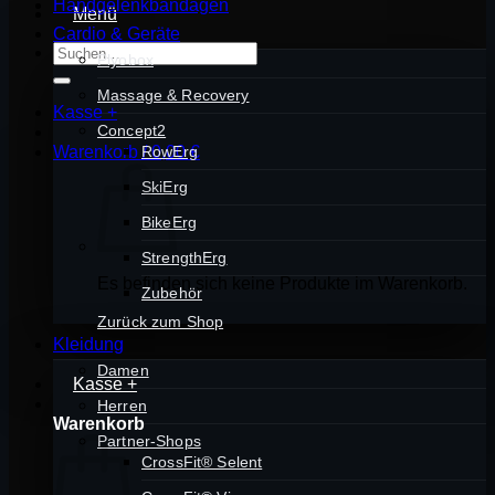
Handgelenkbandagen
Menü
Cardio & Geräte
Suchen
Plyobox
nach:
Massage & Recovery
Kasse
+
Concept2
Warenkorb /
RowErg
0,00
€
SkiErg
BikeErg
StrengthErg
Es befinden sich keine Produkte im Warenkorb.
Zubehör
Zurück zum Shop
Kleidung
Damen
Kasse
+
Herren
Warenkorb
Partner-Shops
CrossFit® Selent