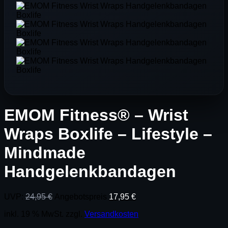
EMOM Fitness® – Wrist
Wraps Boxlife – Lifestyle –
Mindmade
Handgelenkbandagen
Ursprünglicher
Aktueller
UVP:
24,95
€
Angebotspreis
17,95
€
Preis
Preis
inkl. 19 % MwSt.
zzgl.
Versandkosten
war:
ist:
24,95 €
17,95 €.