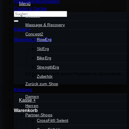
Handgelenkbandagen
Menü
Cardio & Geräte
Suchen
Plyobox
nach:
Massage & Recovery
Kasse
+
Concept2
Warenkorb /
RowErg
0,00
€
SkiErg
BikeErg
StrengthErg
Es befinden sich keine Produkte im Warenkorb.
Zubehör
Zurück zum Shop
Kleidung
Damen
Kasse
+
Herren
Warenkorb
Partner-Shops
CrossFit® Selent