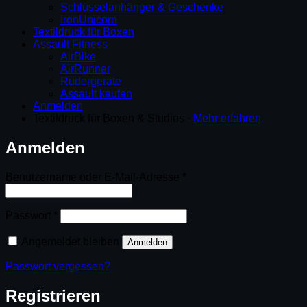
Schlüsselanhänger & Geschenke
IronUnicorn
Textildruck für Boxen
Assault Fitness
AirBike
AirRunner
Rudergeräte
Assault kaufen
Anmelden
Textildruck für Boxen & Studios ·
Mehr erfahren
Anmelden
Erforderlich
Benutzername oder E-Mail-Adresse
*
Erforderlich
Passwort
*
Angemeldet bleiben
Anmelden
Passwort vergessen?
Registrieren