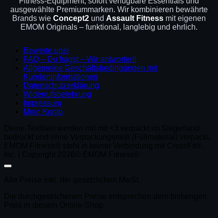
Fitness-Equipment, sofort verfügbare Essentials und
ausgewählte Premiummarken. Wir kombinieren bewährte
Brands wie
Concept2
und
Assault Fitness
mit eigenen
EMOM Originals – funktional, langlebig und ehrlich.
Bewerte uns!
FAQ – Du fragst – Wir antworten!
Allgemeine Geschäftsbedingungen mit
Kundeninformationen
Datenschutzerklärung
Widerrufsbelehrung
Impressum
Mein Konto
Deine Textilien werden mit mit <3 verpackt im Siegerland
bedruckt und ohne Verpackungsmüll (Füllmaterial) verpackt.
EMOM Fitness® steht in keiner Verbindung mit CrossFit®,
Inc. | Copyright 2026© EMOM Fitness®
Alle Preise inkl. der gesetzlichen MwSt.
Die durchgestrichenen Preise entsprechen dem bisherigen
Preis in diesem Online-Shop.