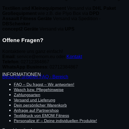
Textilien und Kleinequipment
Versand via
DHL Paket
Großequipment
wie z.B. die Plyo Box via
DPD
Assault Fitness Geräte
Versand via Spedition -
DBSchenker
concept2 Geräte
Versand via
UPS
Offene Fragen?
Kontaktiere uns ganz einfach!
Email
: service@emom.eu oder
Kontakt
Telefon
: 02712384867
WhatsApp Business
: 02712384867
INFORMATIONEN
Besuche unseren FAQ - Bereich
FAQ – Du fragst – Wir antworten!
Wasch bzw. Pflegehinweise
Zahlungsarten
Versand und Lieferung
Dein persönlicher Warenkorb
Anfrage auf Partnershop
Textildruck von EMOM Fitness
Personalize it! – Deine individuellen Produkte!