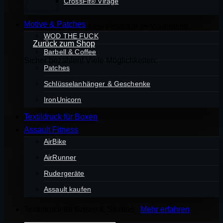
CrossFit® Virage
Motive & Patches
Es befinden sich keine Produkte im Warenkorb.
WOD THE FUCK
Zurück zum Shop
Barbell & Coffee
Sicher bezahlen! Viele Möglichkeiten:
Patches
Schlüsselanhänger & Geschenke
IronUnicorn
Textildruck für Boxen
Assault Fitness
AirBike
AirRunner
Rudergeräte
Assault kaufen
Textildruck für Boxen & Studios ·
Mehr erfahren