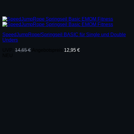
SpeedJumpRope/Springseil BASIC für Single und Double
Unders
Ursprünglicher
Aktueller
UVP:
14,65
€
Angebotspreis
12,95
€
Preis
Preis
NEU
war:
ist:
14,65 €
12,95 €.