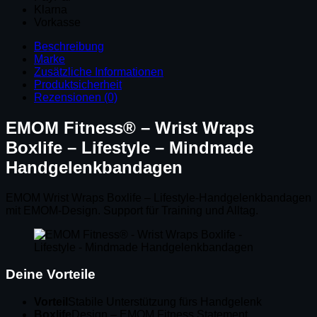
Klarna
Vorkasse
Beschreibung
Marke
Zusätzliche Informationen
Produktsicherheit
Rezensionen (0)
EMOM Fitness® – Wrist Wraps
Boxlife – Lifestyle – Mindmade
Handgelenkbandagen
EMOM Wrist Wraps Boxlife – Lifestyle-Handgelenkbandagen
mit EMOM-Design. Support für Training und Alltag.
Deine Vorteile
Vorteil
Stabile Unterstützung fürs Handgelenk
Boxlife
Design – EMOM Fitness Statement