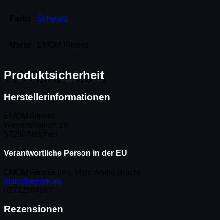
Farbe
Schwarz
Marke
EMOM Fitness
Produktsicherheit
Herstellerinformationen
EMOM Fitness
Weyertshainstr. 29
57250 Netphen
Verantwortliche Person in der EU
EMOM Fitness (inh. Marc-André Bruch)
marc@emom.eu
02712384867
Rezensionen