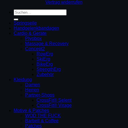
Vertrag widerrufen
Suchen
nach:
Springseile
Handgelenkbandagen
Cardio & Geräte
Plyobox
Massage & Recovery
Concept2
RowErg
SkiErg
BikeErg
StrengthErg
Zubehör
Kleidung
Damen
Herren
Partner-Shops
CrossFit® Selent
CrossFit® Virage
Motive & Patches
WOD THE FUCK
Barbell & Coffee
Patches