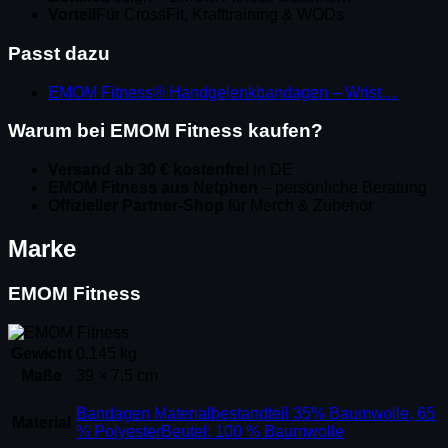
Vorteil
Für CrossFit, Krafttraining & WODs
Passt dazu
EMOM Fitness® Handgelenkbandagen – Wrist…
Warum bei EMOM Fitness kaufen?
Versand ab 30 € kostenfrei
in DE
EMOM Fitness aus Netphen
– persönliche Beratung
Offizieller Partner-Shop
für Merch & Zubehör
Marke
EMOM Fitness
Gewicht
0,145 kg
Maße
39 × 7,5 cm
Bandagen Materialbestandteil 35% Baumwolle, 65
Material
% PolyesterBeutel: 100 % Baumwolle