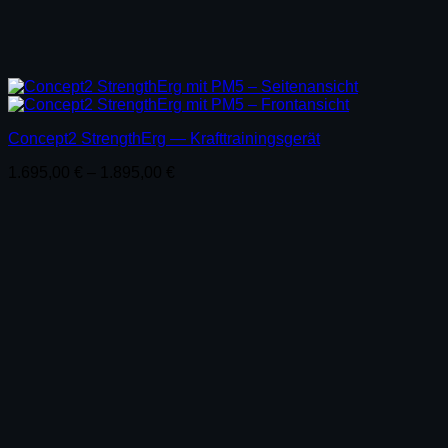
Concept2 StrengthErg — Krafttrainingsgerät
1.695,00
€
–
1.895,00
€