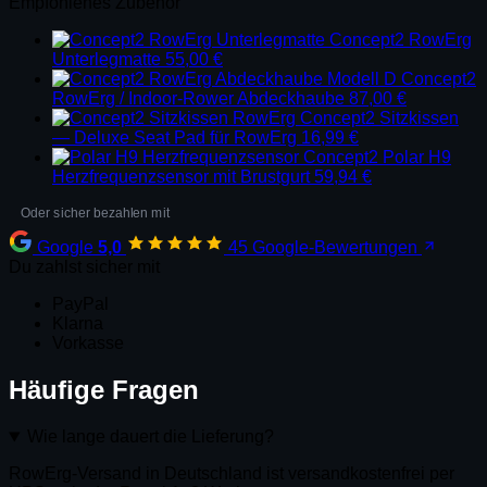
Empfohlenes Zubehör
Concept2 RowErg
Unterlegmatte
55,00
€
Concept2
RowErg / Indoor-Rower Abdeckhaube
87,00
€
Concept2 Sitzkissen
— Deluxe Seat Pad für RowErg
16,99
€
Concept2 Polar H9
Herzfrequenzsensor mit Brustgurt
59,94
€
Google
5,0
45 Google-Bewertungen
Du zahlst sicher mit
PayPal
Klarna
Vorkasse
Häufige Fragen
Wie lange dauert die Lieferung?
RowErg-Versand in Deutschland ist versandkostenfrei per