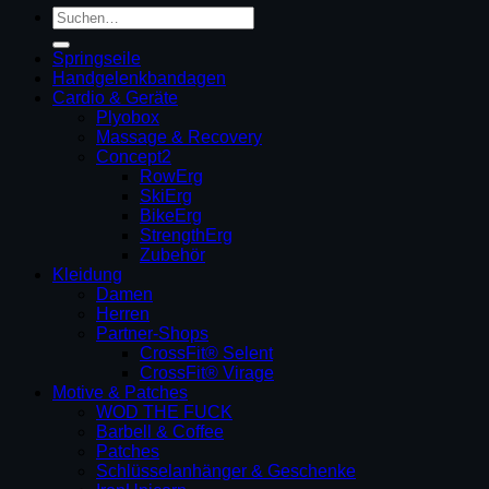
Suchen
nach:
Springseile
Handgelenkbandagen
Cardio & Geräte
Plyobox
Massage & Recovery
Concept2
RowErg
SkiErg
BikeErg
StrengthErg
Zubehör
Kleidung
Damen
Herren
Partner-Shops
CrossFit® Selent
CrossFit® Virage
Motive & Patches
WOD THE FUCK
Barbell & Coffee
Patches
Schlüsselanhänger & Geschenke