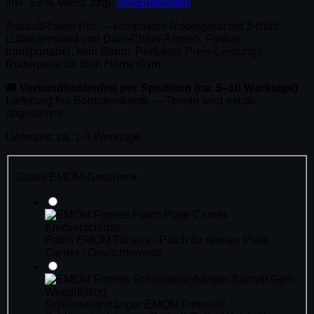
inkl. 19 % MwSt.
zzgl.
Versandkosten
AssaultRower Pro — kompaktes Rudergerät mit 3-Blatt-
Luftwiderstand und Dual-Chain-Antrieb. Faltbar,
transportabel, kein Strom. Perfektes Preis-Leistungs-
Rudergerät für dein Home Gym.
🚚
Versandkostenfrei per Spedition (ca. 5–10 Werktage)
Lieferung frei Bordsteinkante — Termin wird mit dir
abgestimmt
Lieferzeit:
ca. 1-3 Werktage
Gratis EMOM-Geschenk
Patch
EMOM Fitness - Patch für deinen Plate
Carrier / Gewichtsweste
Schlüsselanhänger
EMOM Fitness®