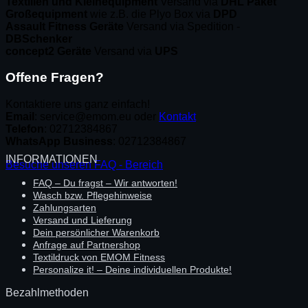
Textilien und Kleinequipment
Versand via
DHL Paket
Großequipment
wie z.B. die Plyo Box via
DPD
Assault Fitness Geräte
Versand via Spedition -
DBSchenker
concept2 Geräte
Versand via
UPS
Offene Fragen?
Kontaktiere uns ganz einfach!
Email
: service@emom.eu oder
Kontakt
Telefon
: 02712384867
WhatsApp Business
: 02712384867
INFORMATIONEN
Besuche unseren FAQ - Bereich
FAQ – Du fragst – Wir antworten!
Wasch bzw. Pflegehinweise
Zahlungsarten
Versand und Lieferung
Dein persönlicher Warenkorb
Anfrage auf Partnershop
Textildruck von EMOM Fitness
Personalize it! – Deine individuellen Produkte!
Bezahlmethoden