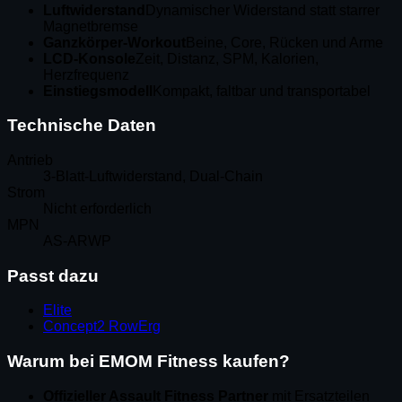
Luftwiderstand
Dynamischer Widerstand statt starrer
Magnetbremse
Ganzkörper-Workout
Beine, Core, Rücken und Arme
LCD-Konsole
Zeit, Distanz, SPM, Kalorien,
Herzfrequenz
Einstiegsmodell
Kompakt, faltbar und transportabel
Technische Daten
Antrieb
3-Blatt-Luftwiderstand, Dual-Chain
Strom
Nicht erforderlich
MPN
AS-ARWP
Passt dazu
Elite
Concept2 RowErg
Warum bei EMOM Fitness kaufen?
Offizieller Assault Fitness Partner
mit Ersatzteilen