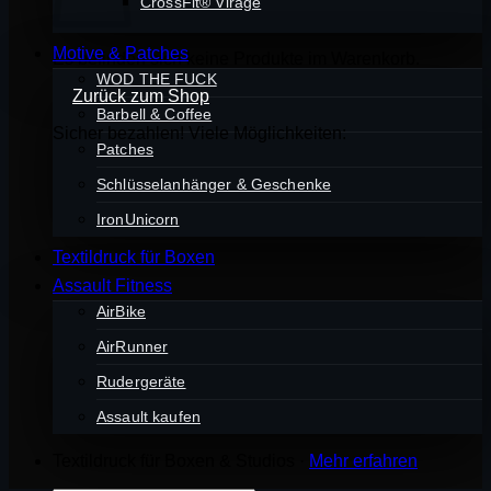
CrossFit® Virage
Motive & Patches
Es befinden sich keine Produkte im Warenkorb.
WOD THE FUCK
Zurück zum Shop
Barbell & Coffee
Sicher bezahlen! Viele Möglichkeiten:
Patches
Schlüsselanhänger & Geschenke
IronUnicorn
Textildruck für Boxen
Assault Fitness
AirBike
AirRunner
Rudergeräte
Assault kaufen
Textildruck für Boxen & Studios ·
Mehr erfahren