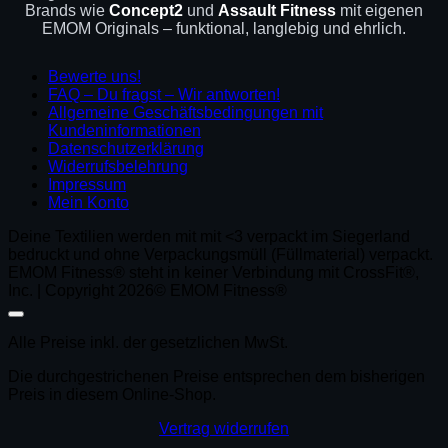
Brands wie
Concept2
und
Assault Fitness
mit eigenen
EMOM Originals – funktional, langlebig und ehrlich.
Bewerte uns!
FAQ – Du fragst – Wir antworten!
Allgemeine Geschäftsbedingungen mit
Kundeninformationen
Datenschutzerklärung
Widerrufsbelehrung
Impressum
Mein Konto
Deine Textilien werden mit mit <3 verpackt im Siegerland
bedruckt und ohne Verpackungsmüll (Füllmaterial) verpackt.
EMOM Fitness® steht in keiner Verbindung mit CrossFit®,
Inc. | Copyright 2026© EMOM Fitness®
Alle Preise inkl. der gesetzlichen MwSt.
Die durchgestrichenen Preise entsprechen dem bisherigen
Preis in diesem Online-Shop.
Vertrag widerrufen