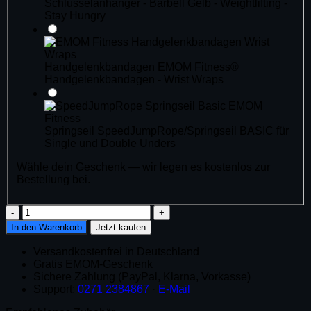
Schlüsselanhänger - Barbell Gelb - Weightlifting -
Stay Hungry
Handgelenkbandagen
EMOM Fitness®
Handgelenkbandagen - Wrist Wraps
Springseil
SpeedJumpRope/Springseil BASIC für
Single und Double Unders
Wähle dein Geschenk — wir legen es kostenlos zur
Bestellung bei.
Assault
Fitness
In den Warenkorb
Jetzt kaufen
AssaultRower
Pro
Versandkostenfrei in Deutschland
–
Gratis EMOM-Geschenk
Rudergerät
Sichere Zahlung (PayPal, Klarna, Vorkasse)
Menge
Support:
0271 2384867
·
E-Mail