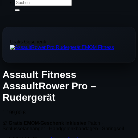
Suchen
nach:
Gratis Geschenk
Assault Fitness
AssaultRower Pro –
Rudergerät
1.199,00
€
🎁
Gratis EMOM-Geschenk inklusive
Patch ·
Schlüsselanhänger · Handgelenkbandagen · Springseil