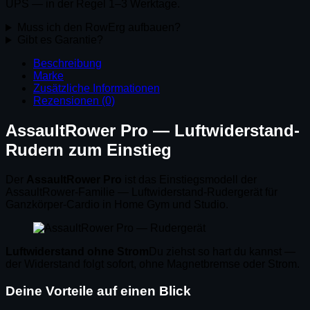
UPS — in der Regel 1–3 Werktage.
Muss ich den RowErg aufbauen?
Gibt es Garantie?
Beschreibung
Marke
Zusätzliche Informationen
Rezensionen (0)
AssaultRower Pro — Luftwiderstand-
Rudern zum Einstieg
Der
AssaultRower Pro
ist das Einstiegsmodell der
AssaultRower-Familie — Luftwiderstand-Rudergerät für
Ganzkörper-Cardio in Home Gym und Studio.
Luftwiderstand ohne Strom
Du ziehst so hart du kannst —
der Widerstand folgt sofort, ohne Magnetbremse oder Strom.
Deine Vorteile auf einen Blick