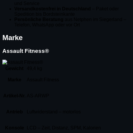
und Service
Versandkostenfrei in Deutschland
– Paket oder
Spedition bis Bordsteinkante
Persönliche Beratung
aus Netphen im Siegerland –
Telefon, WhatsApp oder vor Ort
Marke
Assault Fitness®
Gewicht
49,4 kg
Marke
Assault Fitness
Artikel-Nr.
AS-ARWP
Antrieb
Luftwiderstand – motorlos
Konsole
LCD – Zeit, Distanz, SPM, Kalorien