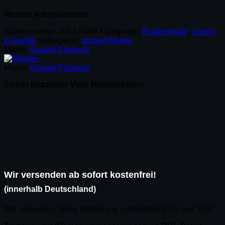
Weitere Informationen:
Artikelnummer:
AS-ARWP
Kategorien:
Rudergeräte
,
Cardio
& Geräte
Schlagwort:
assault fitness
Marke:
Assault Fitness®
Marke:
Assault Fitness®
Sicher bezahlen! Viele Möglichkeiten:
Wir versenden ab sofort kostenfrei!
(innerhalb Deutschland)
Wir versenden deine Bestellung schnellstmöglich wie folgt: