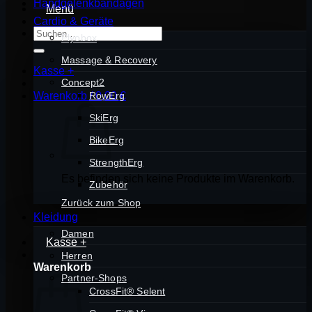
Handgelenkbandagen
Menü
Cardio & Geräte
Suchen
Plyobox
nach:
Massage & Recovery
Kasse
+
Concept2
Warenkorb /
RowErg
0,00
€
SkiErg
BikeErg
StrengthErg
Es befinden sich keine Produkte im Warenkorb.
Zubehör
Zurück zum Shop
Kleidung
Damen
Kasse
+
Herren
Warenkorb
Partner-Shops
CrossFit® Selent