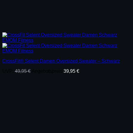
CrossFit® Selent Damen Oversized Sweater – Schwarz
Ursprünglicher
Aktueller
UVP:
49,95
€
Angebotspreis
39,95
€
Preis
Preis
war:
ist:
49,95 €
39,95 €.