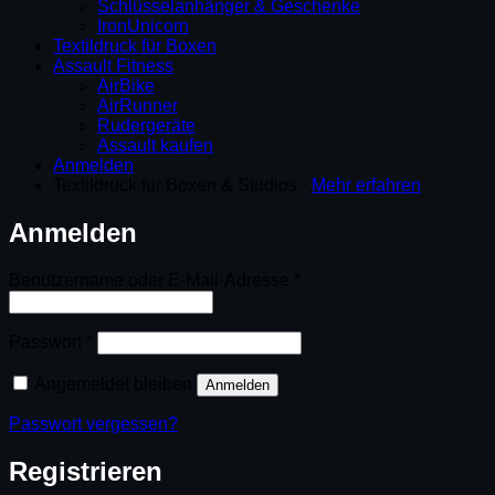
Schlüsselanhänger & Geschenke
IronUnicorn
Textildruck für Boxen
Assault Fitness
AirBike
AirRunner
Rudergeräte
Assault kaufen
Anmelden
Textildruck für Boxen & Studios ·
Mehr erfahren
Anmelden
Erforderlich
Benutzername oder E-Mail-Adresse
*
Erforderlich
Passwort
*
Angemeldet bleiben
Anmelden
Passwort vergessen?
Registrieren