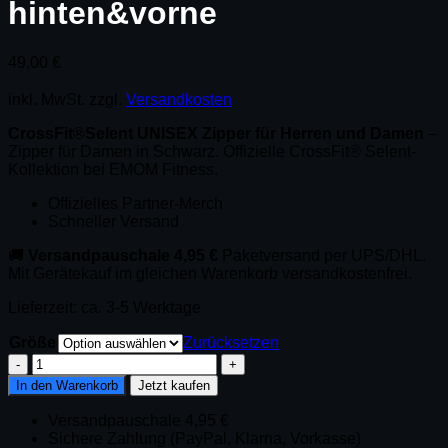
hinten&vorne
49,00
€
inkl. MwSt.
zzgl.
Versandkosten
CrossFit®Selent UNISEX Zipper für Herren und Damen
–
Zipper für Damen in Schwarz. Offizielle CrossFit® Selent-
Kollektion bei EMOM Fitness.
Offizielles Partner-Merch
Schneller Versand
🚚
Versandpauschale 4,95 €
Paketversand per UPS/DHL.
Mit Gerätekauf im gleichen Warenkorb versandkostenfrei.
Lieferzeit:
ca. 3-5 Werktage
Größe
Zurücksetzen
CrossFit®Selent
UNISEX
In den Warenkorb
Jetzt kaufen
Zipper
für
Versandpauschale 4,95 €
Herren
Sichere Zahlung (PayPal, Klarna, Vorkasse)