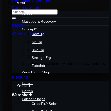
Handgelenkbandagen
Menü
Cardio & Geräte
Suchen
Plyobox
nach:
Massage & Recovery
Kasse
+
Concept2
Warenkorb /
RowErg
0,00
€
SkiErg
BikeErg
StrengthErg
Es befinden sich keine Produkte im Warenkorb.
Zubehör
Zurück zum Shop
Kleidung
Damen
Kasse
+
Herren
Warenkorb
Partner-Shops
CrossFit® Selent