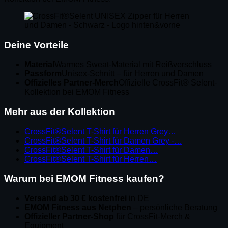
Deine Vorteile
Material
Warmes Sweat-Material mit Reißverschluss
Passform
Unisex-Schnitt – für Herren und Damen
Offizielles Partner-Merch
Offizielle CrossFit® Selent-
Kollektion bei EMOM Fitness
Mehr aus der Kollektion
CrossFit®Selent T-Shirt für Herren Grey…
CrossFit®Selent T-Shirt für Damen Grey -…
CrossFit®Selent T-Shirt für Damen…
CrossFit®Selent T-Shirt für Herren…
Warum bei EMOM Fitness kaufen?
Versand ab 30 € kostenfrei
in DE
EMOM Fitness aus Netphen
– persönliche Beratung
Offizieller Partner-Shop
für CrossFit-Merch &
Equipment