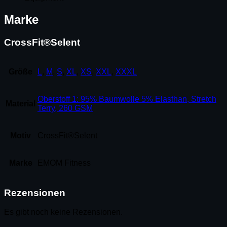
Marke
CrossFit®Selent
Größe
L
,
M
,
S
,
XL
,
XS
,
XXL
,
XXXL
Oberstoff 1: 95% Baumwolle 5% Elasthan, Stretch
Material
Terry, 260 GSM
Motiv
CrossFit®Selent
Marke
EMOM Fitness
Rezensionen
Es gibt noch keine Rezensionen.