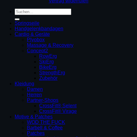
Vertrag widerrufen
Suchen
nach:
Springseile
Handgelenkbandagen
Cardio & Geräte
Plyobox
Massage & Recovery
Concept2
RowErg
SkiErg
BikeErg
StrengthErg
Zubehör
Kleidung
Damen
Herren
Partner-Shops
CrossFit® Selent
CrossFit® Virage
Motive & Patches
WOD THE FUCK
Barbell & Coffee
Patches