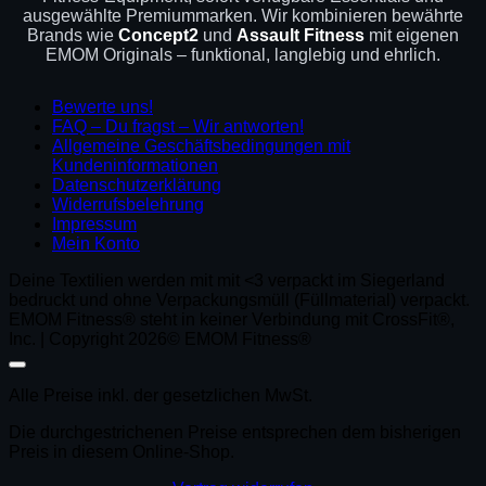
ausgewählte Premiummarken. Wir kombinieren bewährte
Brands wie
Concept2
und
Assault Fitness
mit eigenen
EMOM Originals – funktional, langlebig und ehrlich.
Bewerte uns!
FAQ – Du fragst – Wir antworten!
Allgemeine Geschäftsbedingungen mit
Kundeninformationen
Datenschutzerklärung
Widerrufsbelehrung
Impressum
Mein Konto
Deine Textilien werden mit mit <3 verpackt im Siegerland
bedruckt und ohne Verpackungsmüll (Füllmaterial) verpackt.
EMOM Fitness® steht in keiner Verbindung mit CrossFit®,
Inc. | Copyright 2026© EMOM Fitness®
Alle Preise inkl. der gesetzlichen MwSt.
Die durchgestrichenen Preise entsprechen dem bisherigen
Preis in diesem Online-Shop.