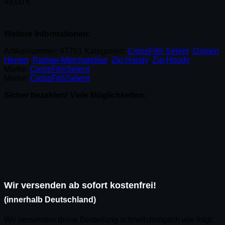
49,00
€
Weitere Informationen:
Artikelnummer:
97701
Kategorien:
CrossFit® Selent
,
Damen
,
Herren
,
Partner-Merchandise
,
Zip Hoody
,
Zip-Hoody
Marke:
CrossFit®Selent
Marke:
CrossFit®Selent
Sicher bezahlen! Viele Möglichkeiten:
Wir versenden ab sofort kostenfrei!
(innerhalb Deutschland)
Wir versenden deine Bestellung schnellstmöglich wie folgt: