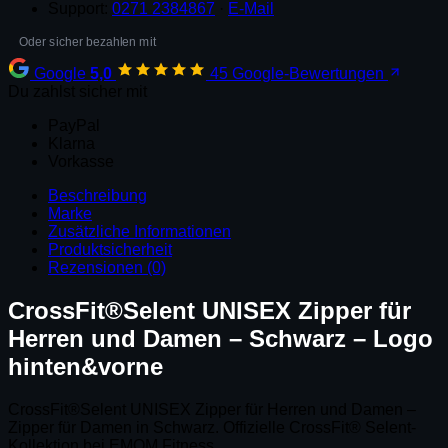
und
Support:
0271 2384867
·
E-Mail
Damen
-
Schwarz
Google
5,0
45 Google-Bewertungen
-
Du zahlst sicher mit
Logo
hinten&vorne
PayPal
Menge
Klarna
Vorkasse
Beschreibung
Marke
Zusätzliche Informationen
Produktsicherheit
Rezensionen (0)
CrossFit®Selent UNISEX Zipper für
Herren und Damen – Schwarz – Logo
hinten&vorne
CrossFit®Selent UNISEX Zipper für Herren und Damen –
Zipper für Damen in Schwarz. Offizielle CrossFit® Selent-
Kollektion bei EMOM Fitness.