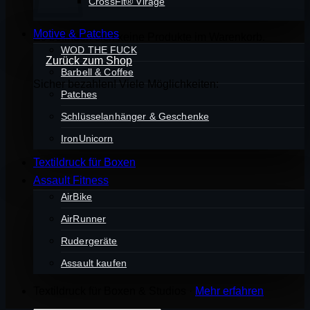
CrossFit® Virage
Motive & Patches
Es befinden sich keine Produkte im Warenkorb.
WOD THE FUCK
Zurück zum Shop
Barbell & Coffee
Sicher bezahlen! Viele Möglichkeiten:
Patches
Schlüsselanhänger & Geschenke
IronUnicorn
Textildruck für Boxen
Assault Fitness
AirBike
AirRunner
Rudergeräte
Assault kaufen
Textildruck für Boxen & Studios ·
Mehr erfahren