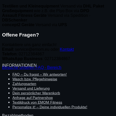
Textilien und Kleinequipment
Versand via
DHL Paket
Großequipment
wie z.B. die Plyo Box via
DPD
Assault Fitness Geräte
Versand via Spedition -
DBSchenker
concept2 Geräte
Versand via
UPS
Offene Fragen?
Kontaktiere uns ganz einfach!
Email
: service@emom.eu oder
Kontakt
Telefon
: 02712384867
WhatsApp Business
: 02712384867
INFORMATIONEN
Besuche unseren FAQ - Bereich
FAQ – Du fragst – Wir antworten!
Wasch bzw. Pflegehinweise
Zahlungsarten
Versand und Lieferung
Dein persönlicher Warenkorb
Anfrage auf Partnershop
Textildruck von EMOM Fitness
Personalize it! – Deine individuellen Produkte!
Bezahlmethoden